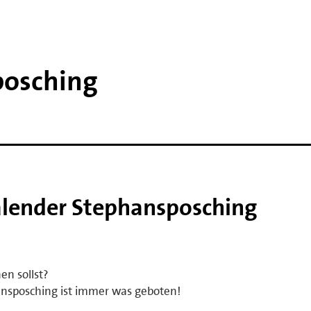
posching
alender Stephansposching
en sollst?
hansposching ist immer was geboten!